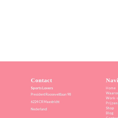
Contact
Navi
Sports Lovers
Home
Waarom
President Rooseveltlaan 98
Work-
6224 CR Maastricht
Prijzen
Shop
Nederland
Blog