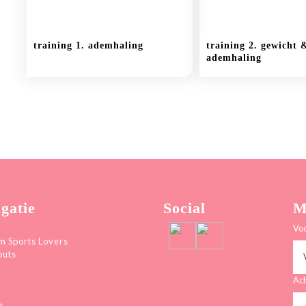
training 1. ademhaling
training 2. gewicht 
ademhaling
gatie
Social
M
Vo
 Sports Lovers
outs
Ac