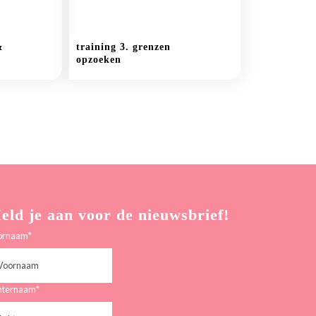
&
training 3. grenzen
opzoeken
eld je aan voor de nieuwsbrief!
ornaam
*
hternaam
*