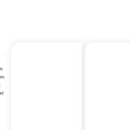
is
en.
t
et