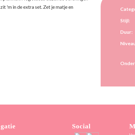
t 'm in de extra set. Zet je matje en
Catego
Stijl:
Duur:
Niveau
Onder
gatie
Social
M