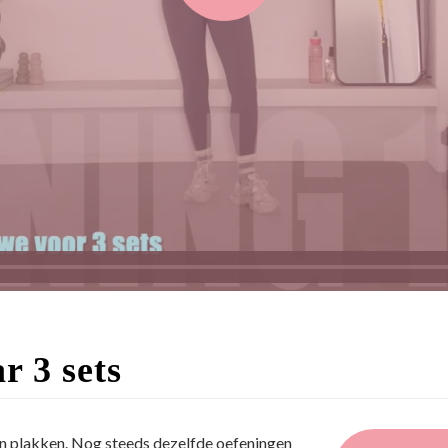
r 3 sets
an plakken. Nog steeds dezelfde oefeningen