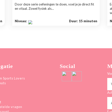
Door deze serie oefeningen te doen, voel je je direct fit
E
en vitaal. Zowel fysiek als…
a
w
en
Niveau:
Duur: 15 minuten
N
gatie
Social
M
Vo
 Sports Lovers
outs
Ac
t
stelde vragen
ccount
E-m