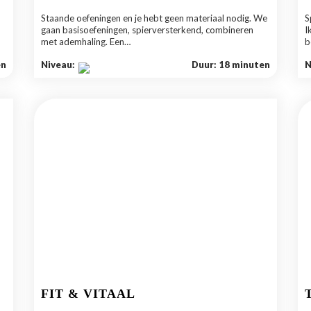
Staande oefeningen en je hebt geen materiaal nodig. We
S
gaan basisoefeningen, spierversterkend, combineren
I
met ademhaling. Een…
b
en
Niveau:
Duur: 18 minuten
N
FIT & VITAAL