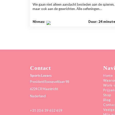
We gaan niet alleen aandacht besteden aan de spieren,
maar ook aan de gewrichten. Alle oefeningen…
Niveau:
Duur: 24 minut
Contact
Navi
Sports Lovers
Home
Waarom
President Rooseveltlaan 98
Work-
6224 CR Maastricht
Prijzen
Shop
Nederland
Blog
Contac
Veelge
+31 (0)6 39 652 659
Mijn a