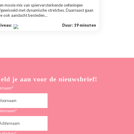
en mooie mix van spierversterkende oefeningen
fgewisseld met dynamische stretches. Daarnaast gaan
e ook aandacht besteden…
iveau:
Duur: 19 minuten
eld je aan voor de nieuwsbrief!
ornaam
*
hternaam
*
ailadres
*