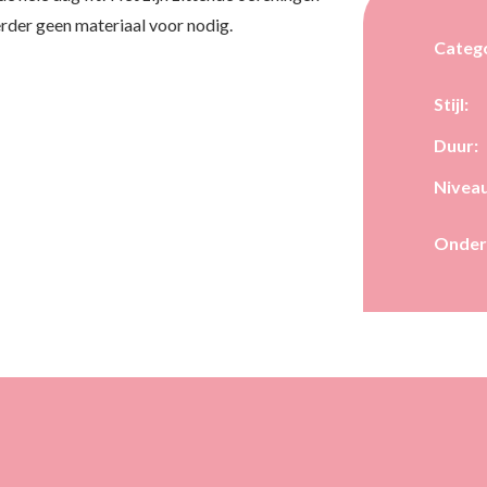
erder geen materiaal voor nodig.
Catego
Stijl:
Duur:
Niveau
Onder