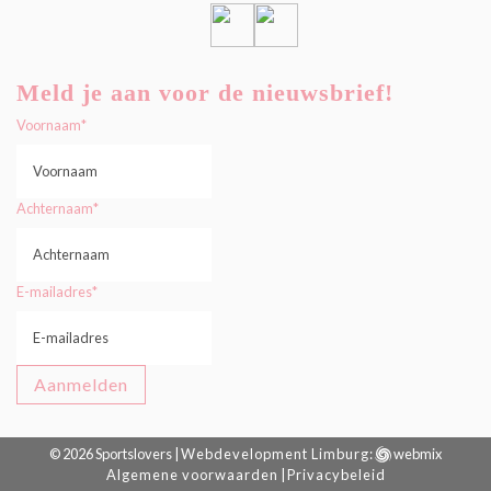
Meld je aan voor de nieuwsbrief!
Voornaam
*
Achternaam
*
E-mailadres
*
© 2026 Sportslovers |
Webdevelopment Limburg
:
webmix
Algemene voorwaarden
|
Privacybeleid