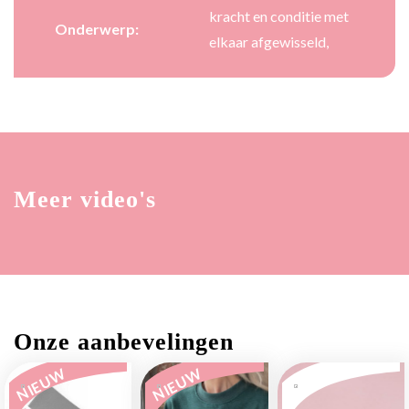
kracht en conditie met
Onderwerp:
elkaar afgewisseld,
Meer video's
Onze aanbevelingen
NIEUW
NIEUW