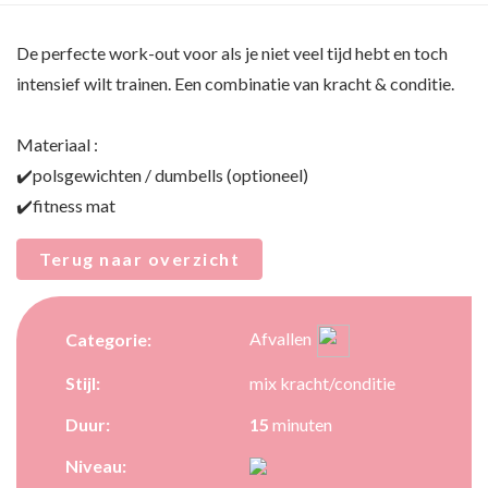
De perfecte work-out voor als je niet veel tijd hebt en toch
intensief wilt trainen. Een combinatie van kracht & conditie.
Materiaal :
✔️polsgewichten / dumbells (optioneel)
✔️fitness mat
Terug naar overzicht
Afvallen
Categorie:
Stijl:
mix kracht/conditie
Duur:
15
minuten
Niveau: