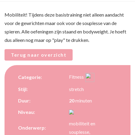
Mobiliteit! Tijdens deze basistraining niet alleen aandacht
voor de gewrichten maar ook voor de souplesse van de
spieren. Alle oefeningen zijn staand en bodyweight. Je hoeft
dus alleen nog maar op "play" te drukken.
Terug naar overzicht
Fitness
Categorie:
Stijl:
stretch
Duur:
20
minuten
Niveau:
mobiliteit en
Onderwerp:
souplesse,