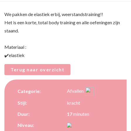
We pakken de elastiek erbij, weerstandstraining!!
Het is een korte, total body training en alle oefeningen zijn
staand.
Materiaal :
✔️elastiek
Terug naar overzicht
Afvallen
Categorie:
Stijl:
kracht
Duur:
17
minuten
Niveau: