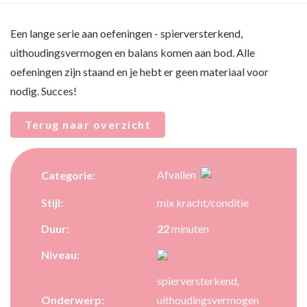
Een lange serie aan oefeningen - spierversterkend,
uithoudingsvermogen en balans komen aan bod. Alle
oefeningen zijn staand en je hebt er geen materiaal voor
nodig. Succes!
Terug naar overzicht
Afvallen
Categorie:
Stijl:
mix kracht/conditie
Duur:
22
minuten
Niveau:
spierversterkend,
Onderwerp:
uithoudingsvermogen