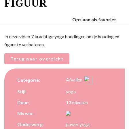
FIGUUR
Opslaan als favoriet
In deze video 7 krachtige yoga houdingen om je houding en
figuur te verbeteren.
Terug naar overzicht
Afvallen
Categorie:
Stijl:
yoga
Duur:
13
minuten
Niveau:
Onderwerp:
power yoga,